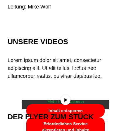
Leitung: Mike Wolf
UNSERE VIDEOS
Lorem ipsum dolor sit amet, consectetur
adipiscing elit. Ut elit tellus, luctus nec
Sie sehen gerade einen Platzhalterinhalt
von
YouTube
. Um auf den eigentlichen
ullamcorper mattis, pulvinar dapibus leo.
Inhalt zuzugreifen, klicken Sie auf die
Schaltfläche unten. Bitte beachten Sie,
dass dabei Daten an Drittanbieter
weitergegeben werden.
Mehr Informationen
Inhalt entsperren
DER FLYER ZUM STÜCK
Erforderlichen Service
akzeptieren und Inhalte