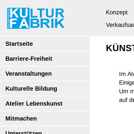
Konzept
Verkaufsau
Startseite
KÜNS
Barriere-Freiheit
Veranstaltungen
Im At
Einig
Kulturelle Bildung
Um me
auf d
Atelier Lebenskunst
Mitmachen
Unterstützen