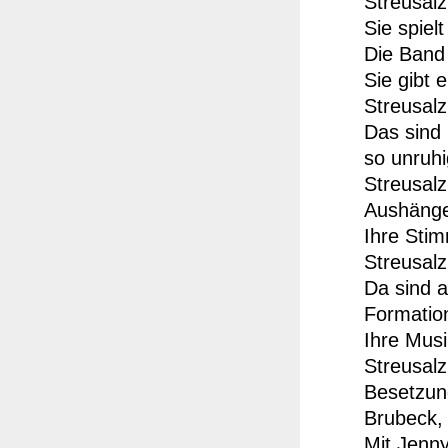
Streusalz
Sie spiel
Die Band 
Sie gibt 
Streusalz
Das sind 
so unruh
Streusalz
Aushänges
Ihre Sti
Streusalz
Da sind 
Formation
Ihre Musi
Streusalz
Besetzun
Brubeck,
Mit Jenny