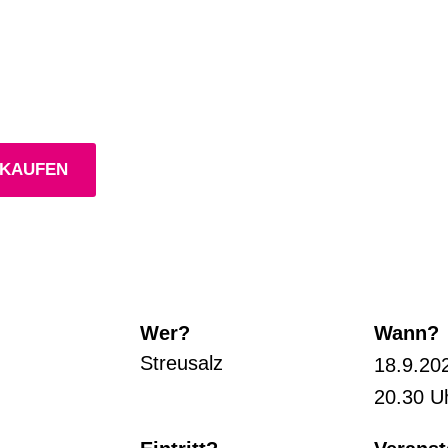
 KAUFEN
Wer?
Wann?
Streusalz
18.9.20
20.30 U