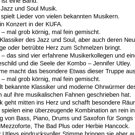
 ist eine Band.
t Jazz und Soul Musik.
spielt Lieder von vielen bekannten Musikern.
ein Konzert in der KUFA.
 – mal grob körnig, mal fein gemischt.
Klassiker des Jazz und Soul, aber auch deren Neu
ige oder betrübte Herz zum Schmelzen bringt.
 – das sind vier erfahrene Musikerkollegen und ei
child und die Seele der Kombo – Jennifer Utley.
mme macht das besondere Etwas dieser Truppe aus 
 – mal grob körnig, mal fein gemischt.
alt bekannte Klassiker und moderne Ohrwürmer des
 auf ihre musikalischen Fahnen geschrieben hat.
k geht mitten ins Herz und schafft besondere Räum
 spielen eine überzeugende Kombination an rein in
g von Bass, Piano, Drums und Saxofon für Songs 
 Mezzoforte, The Bad Plus oder Herbie Hancock.
 Utleys eindrucksvoller Stimme bringen sie aber 