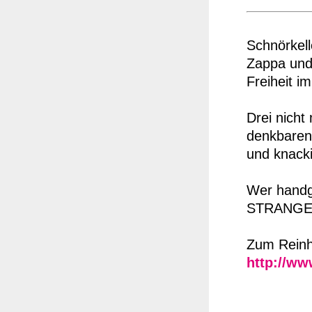
Schnörkell
Zappa und 
Freiheit i
Drei nicht
denkbaren 
und knacki
Wer handg
STRANGE 
Zum Reinh
http://w