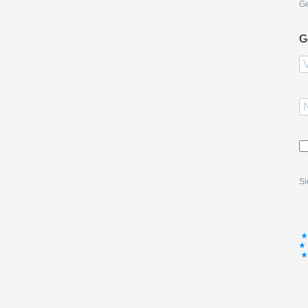
Ge
G
Si