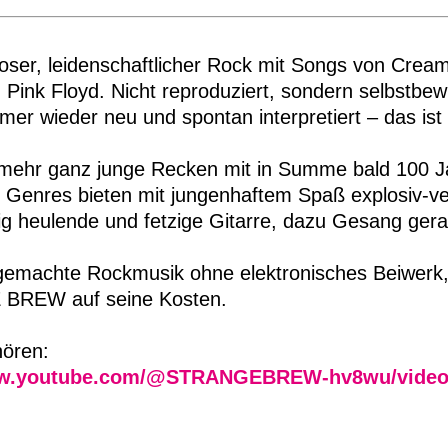
oser, leidenschaftlicher Rock mit Songs von Cream
Pink Floyd. Nicht reproduziert, sondern selbstbew
mmer wieder neu und spontan interpretiert – das ist
 mehr ganz junge Recken mit in Summe bald 100 Jah
Genres bieten mit jungenhaftem Spaß explosiv-ve
g heulende und fetzige Gitarre, dazu Gesang ger
emachte Rockmusik ohne elektronisches Beiwerk,
BREW auf seine Kosten.
ören:
ww.youtube.com/@STRANGEBREW-hv8wu/vide