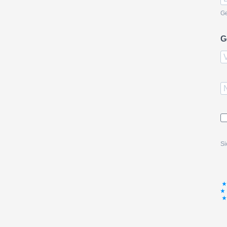
Ge
G
Si