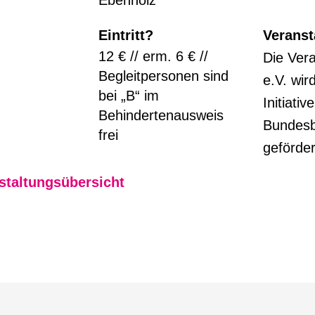
Eintritt?
Veranst
12 € // erm. 6 € //
Die Ver
Begleitpersonen sind
e.V. wir
bei „B“ im
Initiat
Behindertenausweis
Bundesb
frei
geförder
staltungsübersicht