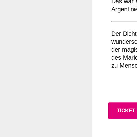
Das war e
Argentini
Der Dicht
wundersch
der magis
des Mario
zu Mensc
TICKET