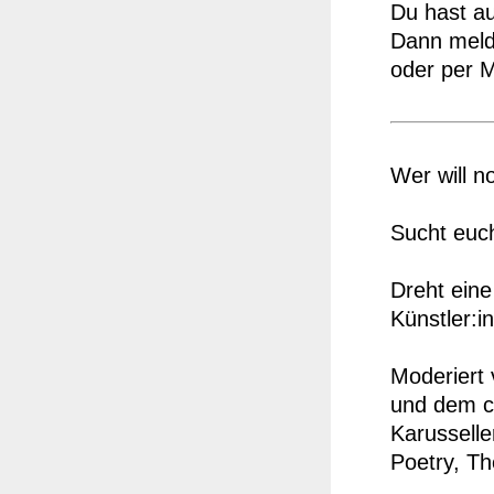
Du hast au
Dann meld
oder per M
Wer will n
Sucht euch
Dreht eine
Künstler:i
Moderiert 
und dem c
Karusselle
Poetry, Th