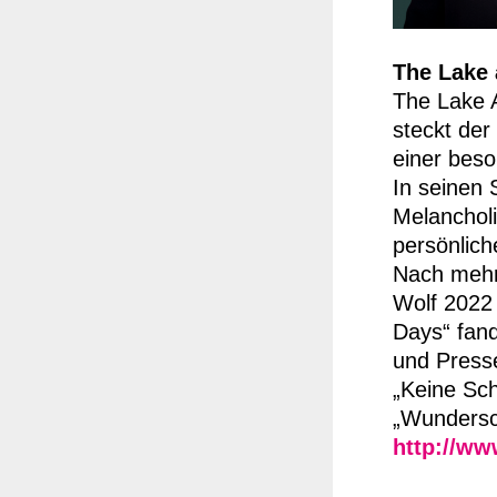
The Lake 
The Lake A
steckt der
einer bes
In seinen 
Melancholi
persönlic
Nach mehr
Wolf 2022 
Days“ fand
und Press
„Keine Sc
„Wundersc
http://ww