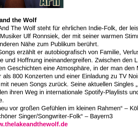
and the Wolf
nd The Wolf steht für ehrlichen Indie-Folk, der lei
 Musiker Ulf Ronnsiek, der mit seiner warmen Stim
onderen Nähe zum Publikum berührt.
Songs erzählt er autobiografisch von Familie, Ver
e und Hoffnung ineinandergreifen. Zwischen den Li
hen Geschichten eine Atmosphäre, in der man den 
 als 800 Konzerten und einer Einladung zu TV Noi
mit neuen Songs zurück. Seine aktuellen Singles 
en ihren Weg in internationale Spotify-Playlists u
e.
heu vor großen Gefühlen im kleinen Rahmen“ – Köl
höner Singer/Songwriter-Folk“ – Bayern3
w.thelakeandthewolf.de