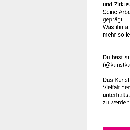
und Zirkus
Seine Arbe
geprägt.
Was ihn an
mehr so lei
Du hast au
(@kunstka
Das Kunstk
Vielfalt d
unterhalts
zu werden