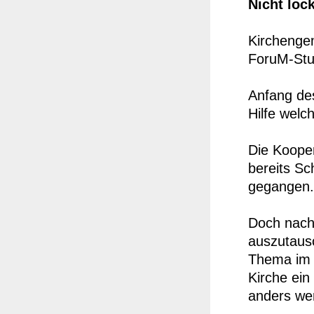
Nicht loc
Kirchenge
ForuM-Stud
Anfang de
Hilfe welc
Die Kooper
bereits Sc
gegangen.
Doch nach 
auszutaus
Thema im F
Kirche ein
anders wer