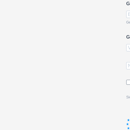
G
Ge
G
Si