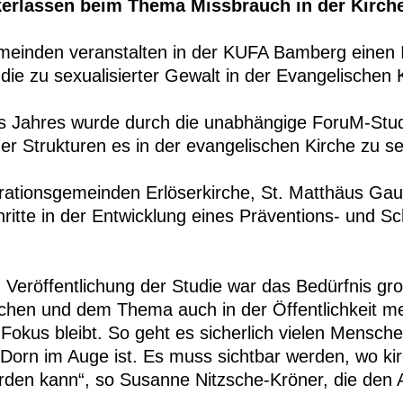
kerlassen beim Thema Missbrauch in der Kirch
meinden veranstalten in der KUFA Bamberg einen 
ie zu sexualisierter Gewalt in der Evangelischen 
s Jahres wurde durch die unabhängige ForuM-Stud
her Strukturen es in der evangelischen Kirche zu
ationsgemeinden Erlöserkirche, St. Matthäus Gaus
hritte in der Entwicklung eines Präventions- und S
Veröffentlichung der Studie war das Bedürfnis gr
chen und dem Thema auch in der Öffentlichkeit m
okus bleibt. So geht es sicherlich vielen Mensch
 Dorn im Auge ist. Es muss sichtbar werden, wo ki
den kann“, so Susanne Nitzsche-Kröner, die den A