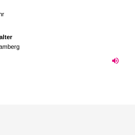
hr
alter
amberg