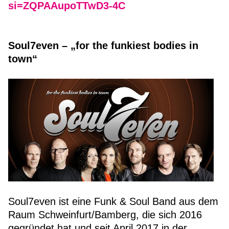
si=ZQPAAupoTTwD3-4C
Soul7even – „for the funkiest bodies in
town“
Soul7even ist eine Funk & Soul Band aus dem
Raum Schweinfurt/Bamberg, die sich 2016
gegründet hat und seit April 2017 in der