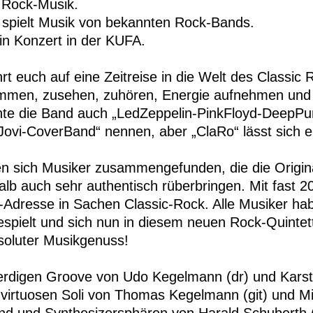
t Rock-Musik.
 spielt Musik von bekannten Rock-Bands.
ein Konzert in der KUFA.
rt euch auf eine Zeitreise in die Welt des Classic 
mmen, zusehen, zuhören, Energie aufnehmen und
te die Band auch „LedZeppelin-PinkFloyd-DeepP
ovi-CoverBand“ nennen, aber „ClaRo“ lässt sich ei
n sich Musiker zusammengefunden, die die Origina
lb auch sehr authentisch rüberbringen. Mit fast 
Adresse in Sachen Classic-Rock. Alle Musiker hab
espielt und sich nun in diesem neuen Rock-Quinte
bsoluter Musikgenuss!
erdigen Groove von Udo Kegelmann (dr) und Karst
 virtuosen Soli von Thomas Kegelmann (git) und M