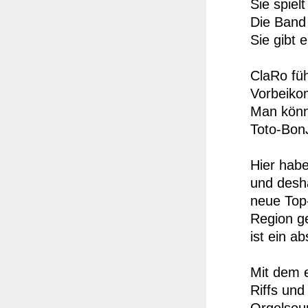
Sie spiel
Die Band
Sie gibt 
ClaRo füh
Vorbeiko
Man könn
Toto-BonJ
Hier habe
und desha
neue Top-
Region g
ist ein a
Mit dem 
Riffs und