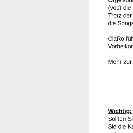
Orgelsou
(voc) di
Trotz der
die Songs
ClaRo füh
Vorbeiko
Mehr zur 
Wichtig:
Sollten 
Sie die K