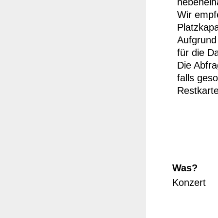
nebenein
Wir empfe
Platzkapa
Aufgrund
für die D
Die Abfra
falls ges
Restkart
Was?
Konzert