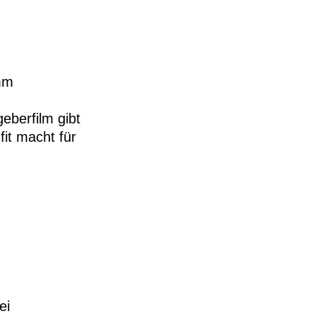
emm
eberfilm gibt
it macht für
ei