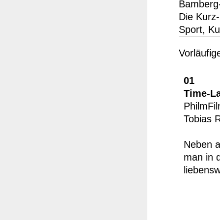
Bamberg-
Die Kurz-
Sport, Ku
Vorläufig
01
Time-La
PhilmFil
Tobias 
Neben a
man in d
liebens