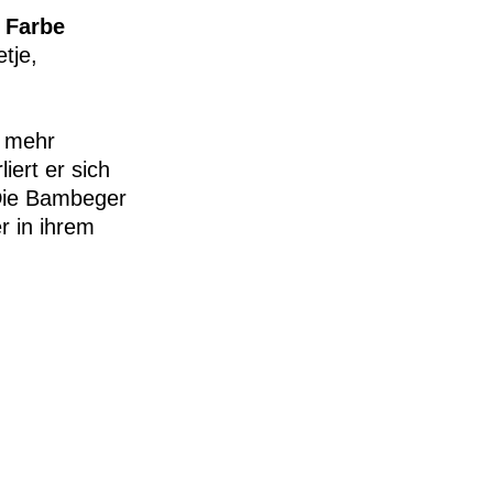
I Farbe
tje,
, mehr
iert er sich
 Die Bambeger
r in ihrem