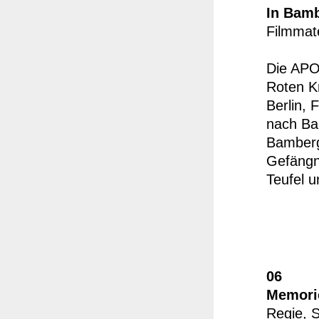
In Bamb
Filmmat
Die APO
Roten K
Berlin,
nach Ba
Bamberg
Gefängn
Teufel 
06
Memorie
Regie, S