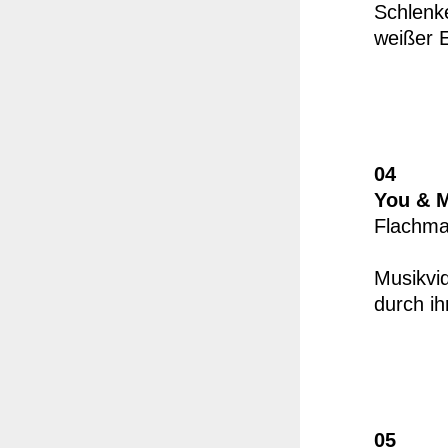
Schlenk
weißer E
04
You & M
Flachma
Musikvi
durch ih
05