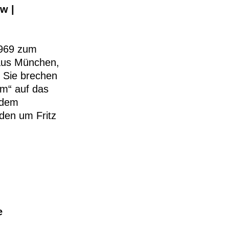
/w |
1969 zum
aus München,
. Sie brechen
m“ auf das
 dem
den um Fritz
e