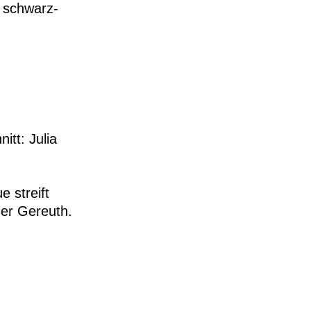
 schwarz-
itt: Julia
 streift
der Gereuth.