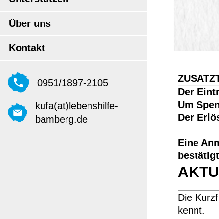
Über uns
Kontakt
ZUSATZTE
0951/1897-2105
Der Eintri
Um Spen
kufa(at)lebenshilfe-
Der Erlö
bamberg.de
Eine An
bestätig
AKTU
Die Kurzf
kennt.