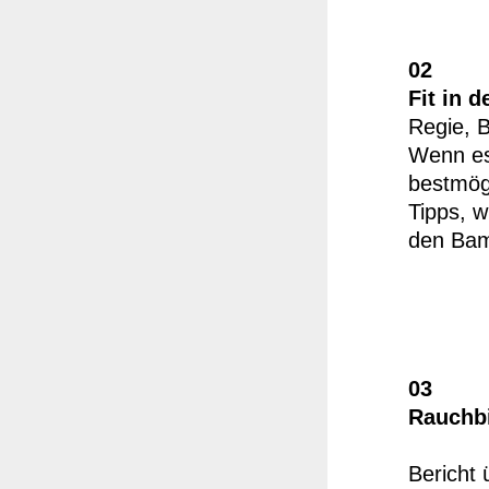
02
Fit in d
Regie, 
Wenn es 
bestmögl
Tipps, w
den Bam
03
Rauchbi
Bericht 