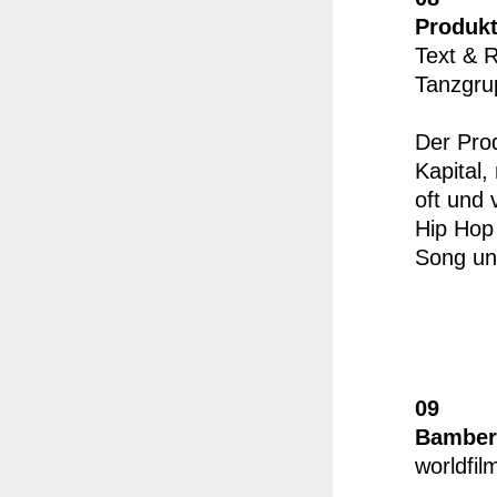
Produkt
Text & 
Tanzgr
Der Prod
Kapital,
oft und 
Hip Hop
Song un
09
Bamberg
worldfil