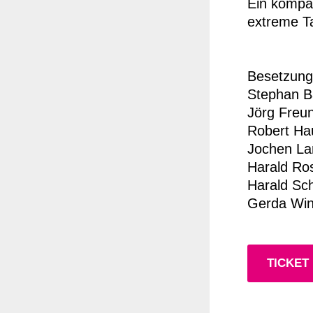
Ein kompa
extreme Ta
Besetzung
Stephan Ba
Jörg Freun
Robert Ha
Jochen La
Harald Ro
Harald Sch
Gerda Win
TICKET